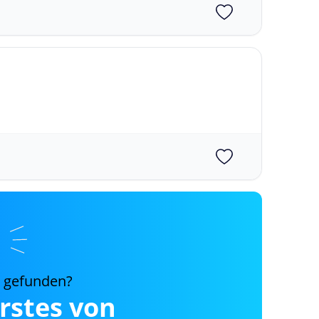
s gefunden?
erstes von