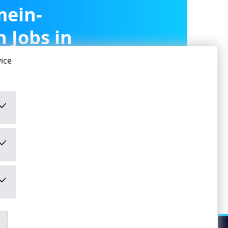
mein-
 Jobs in
en
ice
ivieren
ivieren" stimme ich den
mungen
zu.