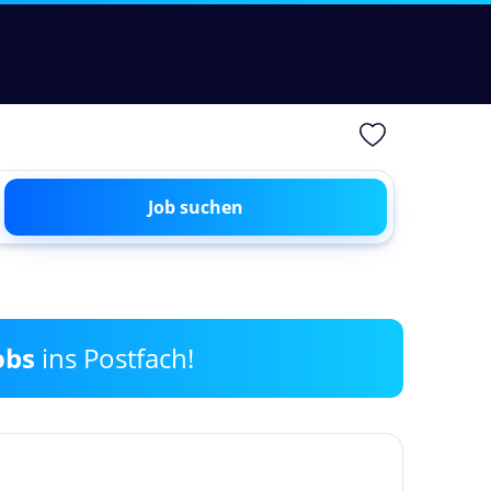
Job suchen
obs
ins Postfach!