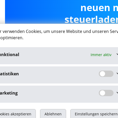
neuen 
steuerladen
Giess
r verwenden Cookies, um unsere Website und unseren Serv
 optimieren.
unktional
Immer aktiv
Job-Agent akt
atistiken
Mit dem Klick auf "Job-Agent akt
Datenschutzbestim
arketing
okies akzeptieren
Ablehnen
Einstellungen speichern