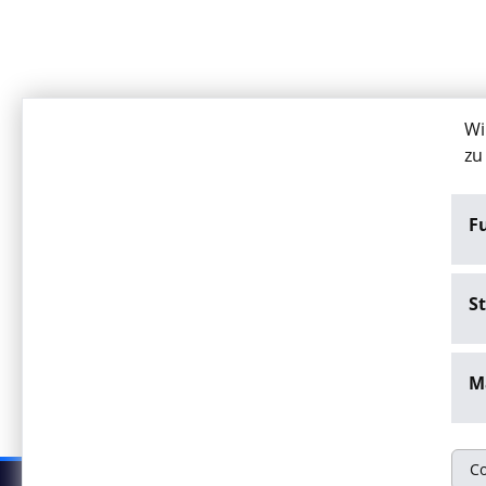
Wi
zu
F
St
M
Co